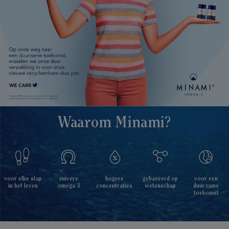
Waarom Minami?
hogere
voor elke stap
zuivere
gebaseerd op
voor een
concentraties
in het leven
omega 3
wetenschap
duurzame
toekomst