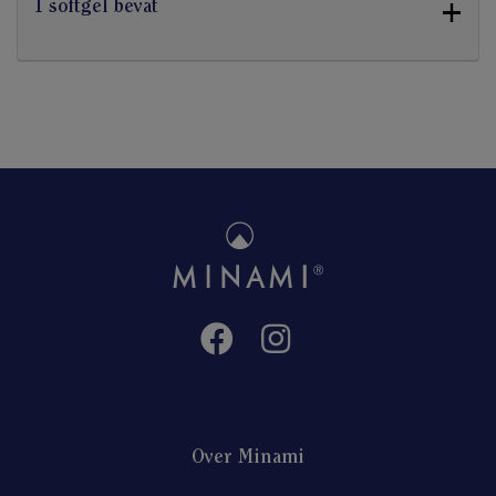
+
1 softgel bevat
Over Minami