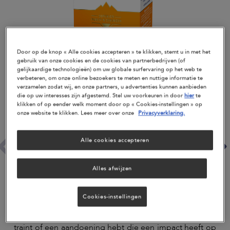
Door op de knop « Alle cookies accepteren » te klikken, stemt u in met het
gebruik van onze cookies en de cookies van partnerbedrijven (of
gelijkaardige technologieën) om uw globale surfervaring op het web te
verbeteren, om onze online bezoekers te meten en nuttige informatie te
verzamelen zodat wij, en onze partners, u advertenties kunnen aanbieden
die op uw interesses zijn afgestemd. Stel uw voorkeuren in door
hier
te
klikken of op eender welk moment door op « Cookies-instellingen » op
onze website te klikken. Lees meer over onze
Privacyverklaring.
Alle cookies accepteren
Alles afwijzen
MorEPA Move is een sterk geconcentreerd omega-3-
Cookies-instellingen
supplement met extra curcumine en vitamine C om uw
beweeglijkheid te verbeteren
. Indien u intensief
traint of een aandoening hebt die een impact heeft op