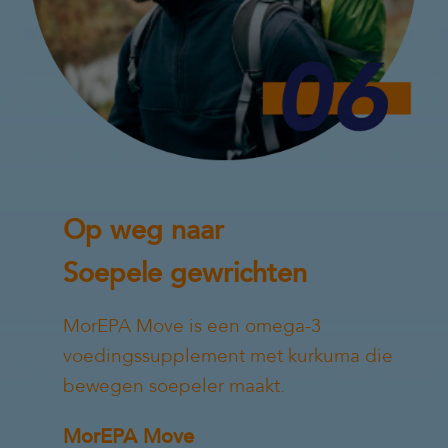
Op weg naar
Soepele gewrichten
MorEPA Move is een omega-3
voedingssupplement met kurkuma die
bewegen soepeler maakt.
MorEPA Move