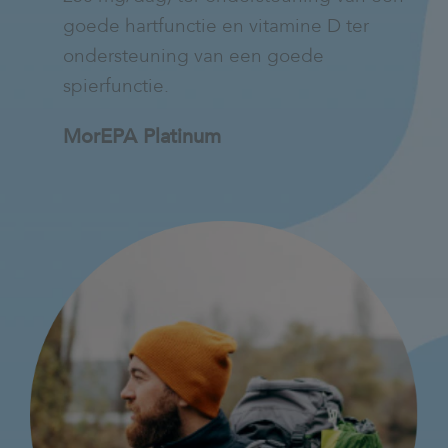
goede hartfunctie en vitamine D ter
ondersteuning van een goede
spierfunctie.
MorEPA Platinum