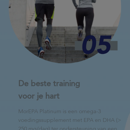
De beste training
voor je hart
MorEPA Platinum is een omega-3
voedingssupplement met EPA en DHA (>
250 mg/dag) ter ondersteuning van een