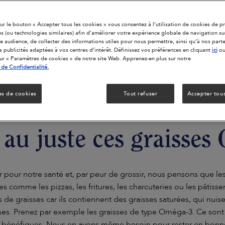
sur le bouton « Accepter tous les cookies » vous consentez à l’utilisation de cookies de p
ies (ou technologies similaires) afin d’améliorer votre expérience globale de navigation s
e audience, de collecter des informations utiles pour nous permettre, ainsi qu’à nos part
 publicités adaptées à vos centres d’intérêt. Définissez vos préférences en cliquant
ici
ou
sur « Paramètres de cookies » de notre site Web. Apprenez-en plus sur notre
 de Confidentialité.
es de cookies
Tout refuser
Accepter tous
 au juste ces graisses
 pour notre santé et, par peur de grossir, nous pensons que les 
es comme les pizzas, les fritures, les charcuteries ou les pâtisse
de graisses car ils contiennent des graisses saturées, qui nuisen
ses. Prenez par exemple les graisses de type Oméga-3. Ce sont 
t bénéfiques. Nous en avons même besoin pour rester en bonne