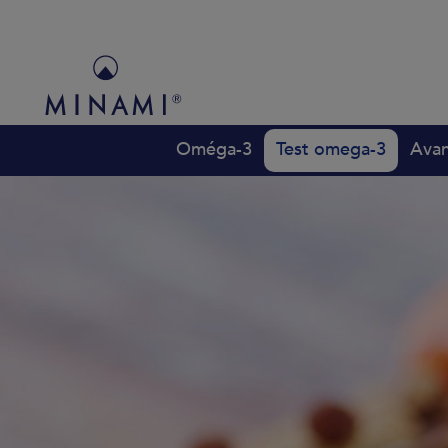
Main
navigation
Oméga-3
Test omega-3
Ava