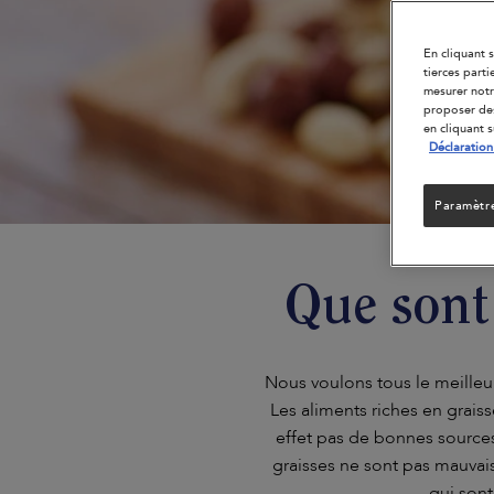
En cliquant 
tierces part
mesurer notr
proposer des
en cliquant 
Déclaration
Paramètr
Que sont
Nous voulons tous le meilleur
Les aliments riches en graiss
effet pas de bonnes sources 
graisses ne sont pas mauvai
qui son