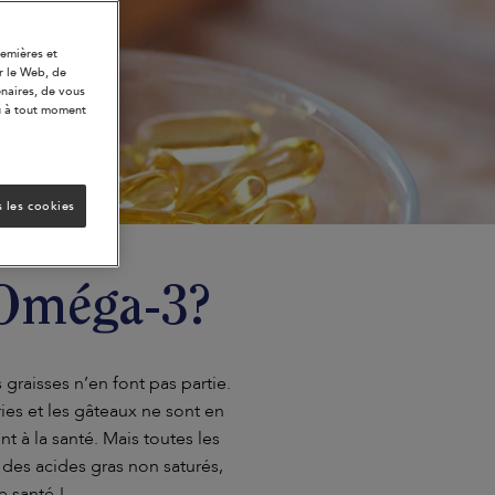
remières et
ur le Web, de
enaires, de vous
 à tout moment
 les cookies
 Oméga-3?
graisses n’en font pas partie.
ries et les gâteaux ne sont en
t à la santé. Mais toutes les
des acides gras non saturés,
 santé !