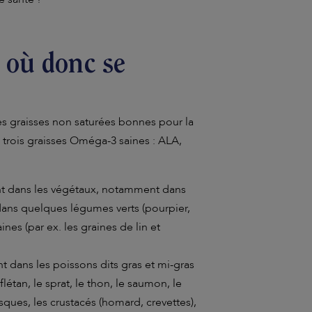
 où donc se
s graisses non saturées bonnes pour la
e trois graisses Oméga-3 saines : ALA,
nt dans les végétaux, notamment dans
, dans quelques légumes verts (pourpier,
nes (par ex. les graines de lin et
t dans les poissons dits gras et mi-gras
létan, le sprat, le thon, le saumon, le
ques, les crustacés (homard, crevettes),