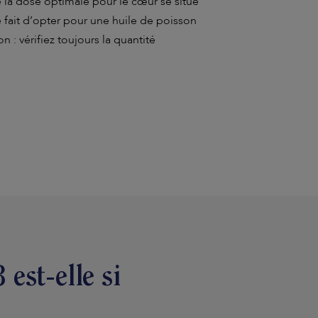
e la dose optimale pour le cœur se situe
e fait d’opter pour une huile de poisson
 : vérifiez toujours la quantité
est-elle si