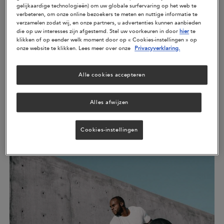
gelijkaardige technologieën) om uw globale surfervaring op het web te
verbeteren, om onze online bezoekers te meten en nuttige informatie te
verzamelen zodat wij, en onze partners, u advertenties kunnen aanbieden
die op uw interesses zijn afgestemd. Stel uw voorkeuren in door
hier
te
klikken of op eender welk moment door op « Cookies-instellingen » op
onze website te klikken. Lees meer over onze
Privacyverklaring.
Alle cookies accepteren
Schoonheid uit de zee
Alles afwijzen
Inwendige huidverzorging met omega-3 en
algenOmega-3 voor de gevoelige huidLaten we eerst het
Cookies-instellingen
visver...